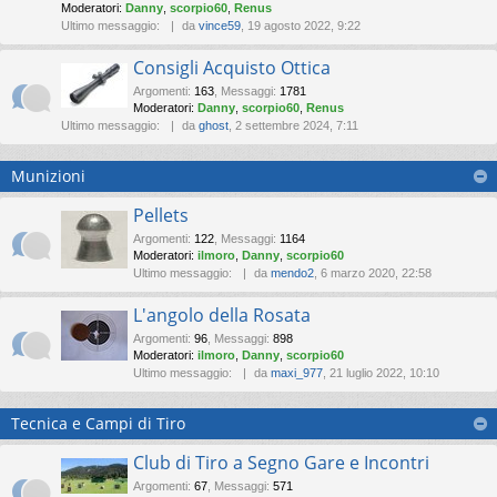
Moderatori:
Danny
,
scorpio60
,
Renus
Ultimo messaggio:
da
vince59
, 19 agosto 2022, 9:22
Consigli Acquisto Ottica
Argomenti
:
163
,
Messaggi
:
1781
Moderatori:
Danny
,
scorpio60
,
Renus
Ultimo messaggio:
da
ghost
, 2 settembre 2024, 7:11
Munizioni
Pellets
Argomenti
:
122
,
Messaggi
:
1164
Moderatori:
ilmoro
,
Danny
,
scorpio60
Ultimo messaggio:
da
mendo2
, 6 marzo 2020, 22:58
L'angolo della Rosata
Argomenti
:
96
,
Messaggi
:
898
Moderatori:
ilmoro
,
Danny
,
scorpio60
Ultimo messaggio:
da
maxi_977
, 21 luglio 2022, 10:10
Tecnica e Campi di Tiro
Club di Tiro a Segno Gare e Incontri
Argomenti
:
67
,
Messaggi
:
571