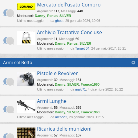
Mercato dell'usato Compro
Argomenti
:
117
,
Messaggi
:
440
Moderatori:
Danny
,
Renus
,
SILVER
Ultimo messaggio:
da
ghost
, 29 gennaio 2024, 10:06
Archivio Trattative Concluse
Argomenti
:
11
,
Messaggi
:
60
Moderatori:
Danny
,
Renus
,
SILVER
Ultimo messaggio:
da
Target 34
, 24 gennaio 2017, 15:21
Armi col Botto
Pistole e Revolver
Argomenti
:
32
,
Messaggi
:
161
Moderatori:
Danny
,
SILVER
,
Franco1960
Ultimo messaggio:
da
malu71
, 4 dicembre 2022, 10:22
Armi Lunghe
Argomenti
:
56
,
Messaggi
:
359
Moderatori:
Danny
,
SILVER
,
Franco1960
Ultimo messaggio:
da
mendo2
, 28 gennaio 2020, 12:15
Ricarica delle munizioni
Argomenti
:
57
,
Messaggi
:
167