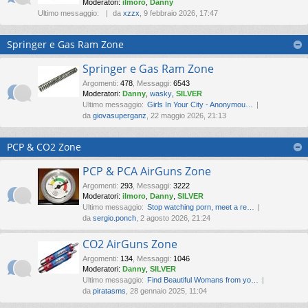
Moderatori:
ilmoro
,
Danny
Ultimo messaggio:
da
xzzx
, 9 febbraio 2026, 17:47
Springer e Gas Ram Zone
Springer e Gas Ram Zone
Argomenti
:
478
,
Messaggi
:
6543
Moderatori:
Danny
,
wasky
,
SILVER
Ultimo messaggio:
Girls In Your City - Anonymou…
da
giovasuperganz
, 22 maggio 2026, 21:13
PCP & CO2 Zone
PCP & PCA AirGuns Zone
Argomenti
:
293
,
Messaggi
:
3222
Moderatori:
ilmoro
,
Danny
,
SILVER
Ultimo messaggio:
Stop watching porn, meet a re…
da
sergio.ponch
, 2 agosto 2026, 21:24
CO2 AirGuns Zone
Argomenti
:
134
,
Messaggi
:
1046
Moderatori:
Danny
,
SILVER
Ultimo messaggio:
Find Beautiful Womans from yo…
da
piratasms
, 28 gennaio 2025, 11:04