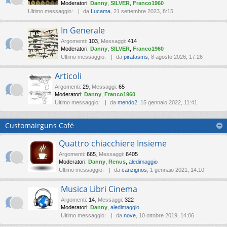
Moderatori:
Danny
,
SILVER
,
Franco1960
Ultimo messaggio:
da
Lucama
, 21 settembre 2023, 8:15
In Generale
Argomenti
:
103
,
Messaggi
:
414
Moderatori:
Danny
,
SILVER
,
Franco1960
Ultimo messaggio:
da
piratasms
, 8 agosto 2026, 17:26
Articoli
Argomenti
:
29
,
Messaggi
:
65
Moderatori:
Danny
,
Franco1960
Ultimo messaggio:
da
mendo2
, 15 gennaio 2022, 11:41
Customairguns Café
Quattro chiacchiere Insieme
Argomenti
:
665
,
Messaggi
:
6405
Moderatori:
Danny
,
Renus
,
aledimaggio
Ultimo messaggio:
da
canzignos
, 1 gennaio 2021, 14:10
Musica Libri Cinema
Argomenti
:
14
,
Messaggi
:
322
Moderatori:
Danny
,
aledimaggio
Ultimo messaggio:
da
nove
, 10 ottobre 2019, 14:06