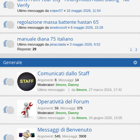
Verify
Ultimo messaggio da
sniper57
«
16 maggio 2026, 11:54
regolazione massa battente hastan 65
Ultimo messaggio da
tenebroso9
«
8 maggio 2026, 15:28
manuale diana 75 italiano
Ultimo messaggio da
pinacolada
«
3 maggio 2026, 9:52
Risposte:
29
1
2
Generale
Comunicati dallo Staff
Argomenti
:
8
,
Messaggi
:
14
Moderatori:
ilmoro
,
Danny
Ultimo messaggio:
da
ilmoro
, 27 marzo 2016, 17:42
Operatività del Forum
Argomenti
:
59
,
Messaggi
:
379
Moderatori:
ilmoro
,
Danny
Ultimo messaggio:
da
ilmoro
, 29 giugno 2020, 13:05
Messaggi di Benvenuto
Argomenti
:
545
,
Messaggi
:
3908