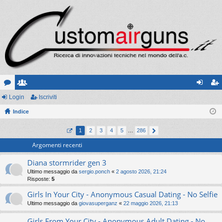
or
Login
sc
Iscriviti
og
sc
u
Indice
ritt
in
riv
m
i
iti
1
2
3
4
5
…
286
Argomenti recenti
Diana stormrider gen 3
Ultimo messaggio da
sergio.ponch
«
2 agosto 2026, 21:24
Risposte:
5
Girls In Your City - Anonymous Casual Dating - No Selfie
Ultimo messaggio da
giovasuperganz
«
22 maggio 2026, 21:13
Girls From Your City - Anonymous Adult Dating - No