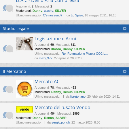
D.A.C - Desio Aria Compressa
Argomenti
:
2
,
Messaggi
:
2
Moderatori:
Danny
,
wasky
,
SILVER
Ultimo messaggio:
C'è nessuno?
da
Lo Spiso
, 18 maggio 2021, 16:13
Studio Legale
Legislazione e Armi
Argomenti
:
69
,
Messaggi
:
611
Moderatori:
ilmoro
,
Danny
,
SILVER
Ultimo messaggio:
Re: Rottmazione Pistola CO2 L…
da
maxi_977
, 27 aprile 2020, 8:28
Il Mercatino
Mercato AC
Argomenti
:
70
,
Messaggi
:
453
Moderatori:
Danny
,
Renus
,
SILVER
Ultimo messaggio:
da
ilpretoriano
, 20 febbraio 2020, 14:11
Mercato dell'usato Vendo
Argomenti
:
494
,
Messaggi
:
1995
Moderatori:
Danny
,
Renus
,
SILVER
Ultimo messaggio:
da
sergio.ponch
, 22 marzo 2026, 8:50