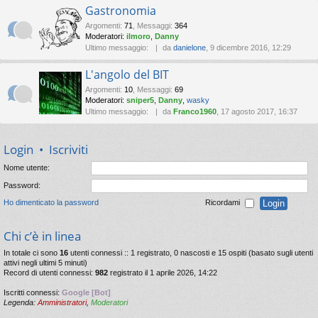
Gastronomia
Argomenti
:
71
,
Messaggi
:
364
Moderatori:
ilmoro
,
Danny
Ultimo messaggio:
da
danielone
, 9 dicembre 2016, 12:29
L'angolo del BIT
Argomenti
:
10
,
Messaggi
:
69
Moderatori:
sniper5
,
Danny
,
wasky
Ultimo messaggio:
da
Franco1960
, 17 agosto 2017, 16:37
Login
•
Iscriviti
Nome utente:
Password:
Ho dimenticato la password
Ricordami
Chi c’è in linea
In totale ci sono
16
utenti connessi :: 1 registrato, 0 nascosti e 15 ospiti (basato sugli utenti
attivi negli ultimi 5 minuti)
Record di utenti connessi:
982
registrato il 1 aprile 2026, 14:22
Iscritti connessi:
Google [Bot]
Legenda:
Amministratori
,
Moderatori