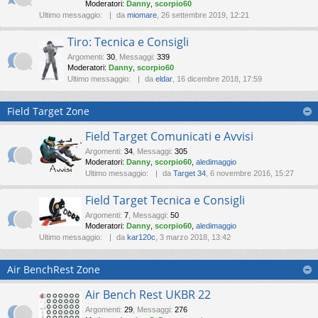
Moderatori:
Danny
,
scorpio60
Ultimo messaggio:
da
miomare
, 26 settembre 2019, 12:21
Tiro: Tecnica e Consigli
Argomenti
:
30
,
Messaggi
:
339
Moderatori:
Danny
,
scorpio60
Ultimo messaggio:
da
eldar
, 16 dicembre 2018, 17:59
Field Target Zone
Field Target Comunicati e Avvisi
Argomenti
:
34
,
Messaggi
:
305
Moderatori:
Danny
,
scorpio60
,
aledimaggio
Ultimo messaggio:
da
Target 34
, 6 novembre 2016, 15:27
Field Target Tecnica e Consigli
Argomenti
:
7
,
Messaggi
:
50
Moderatori:
Danny
,
scorpio60
,
aledimaggio
Ultimo messaggio:
da
kar120c
, 3 marzo 2018, 13:42
Air BenchRest Zone
Air Bench Rest UKBR 22
Argomenti
:
29
,
Messaggi
:
276