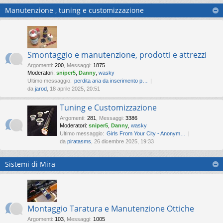
Manutenzione , tuning e customizzazione
Smontaggio e manutenzione, prodotti e attrezzi
Argomenti
:
200
,
Messaggi
:
1875
Moderatori:
sniper5
,
Danny
,
wasky
Ultimo messaggio:
perdita aria da inserimento p…
da
jarod
, 18 aprile 2025, 20:51
Tuning e Customizzazione
Argomenti
:
281
,
Messaggi
:
3386
Moderatori:
sniper5
,
Danny
,
wasky
Ultimo messaggio:
Girls From Your City - Anonym…
da
piratasms
, 26 dicembre 2025, 19:33
Sistemi di Mira
Montaggio Taratura e Manutenzione Ottiche
Argomenti
:
103
,
Messaggi
:
1005