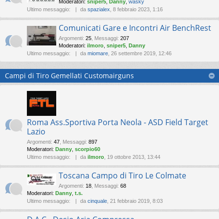
Moderatori:
sniper5
,
Danny
,
wasky
Ultimo messaggio:
da
spazialex
, 8 febbraio 2023, 1:16
Comunicati Gare e Incontri Air BenchRest
Argomenti
:
25
,
Messaggi
:
207
Moderatori:
ilmoro
,
sniper5
,
Danny
Ultimo messaggio:
da
miomare
, 26 settembre 2019, 12:46
Campi di Tiro Gemellati Customairguns
Roma Ass.Sportiva Porta Neola - ASD Field Target
Lazio
Argomenti
:
47
,
Messaggi
:
897
Moderatori:
Danny
,
scorpio60
Ultimo messaggio:
da
ilmoro
, 19 ottobre 2013, 13:44
Toscana Campo di Tiro Le Colmate
Argomenti
:
18
,
Messaggi
:
68
Moderatori:
Danny
,
t.s.
Ultimo messaggio:
da
cinquale
, 21 febbraio 2019, 8:03