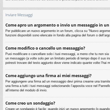
Inviare Messaggi
Come apro un argomento o invio un messaggio in un
Per pubblicare un nuovo argomento in un forum, clicca su “Nuovo argomento
funzioni disponibili sono elencate in fondo alla pagina del forum o dell’arg
Come modifico o cancello un messaggio?
Puoi modificare o cancellare solo i tuoi messaggi, a meno che tu non si
un messaggio (a volte solo per un limitato periodo di tempo dopo il suo i
potresti trovare del testo aggiunto dove viene indicato quante volte l’h
Come aggiungo una firma ai miei messaggi?
Per aggiungere una firma ad un messaggio devi prima crearne una tramite i
una firma a tutti i tuoi messaggi selezionando l’apposita voce nel Pannell
all’interno del modulo di invio.
Come creo un sondaggio?
Creare un sondaggio è facile: quando inizi un nuovo argomento (o quando m