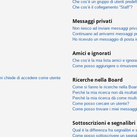
Che cos’è un gruppo di utenti predef
Che cos’è il collegamento “Staff”?
Messaggi privati
Non riesco ad inviare messaggi priva
Continuano ad arrivarmi messaggi pri
Ho ricevuto un messaggio di posta 
Amici e ignorati
Che cos’è la mia lista amici e ignora
Come posso aggiungere o rimuovere u
 mi chiede di accedere come utente
Ricerche nella Board
Come si fanno le ricerche nella Boa
Perché la mia ricerca non dà risultat
Perché la mia ricerca dà come risul
Come posso cercare un utente?
Come posso trovare i miei messaggi
Sottoscrizioni e segnalibri
Qual è la differenza fra segnalibri e 
Come posso sottoscrivere un segnali