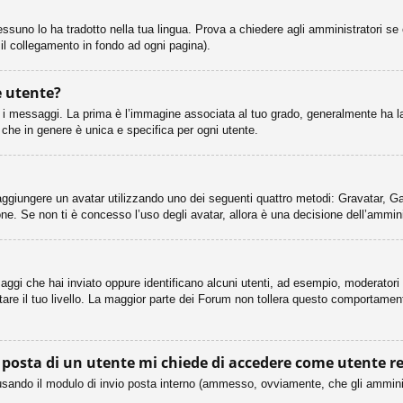
ssuno lo ha tradotto nella tua lingua. Prova a chiedere agli amministratori se 
 il collegamento in fondo ad ogni pagina).
 utente?
essaggi. La prima è l’immagine associata al tuo grado, generalmente ha la for
 che in genere è unica e specifica per ogni utente.
le aggiungere un avatar utilizzando uno dei seguenti quattro metodi: Gravatar, 
ne. Se non ti è concesso l’uso degli avatar, allora è una decisione dell’ammini
aggi che hai inviato oppure identificano alcuni utenti, ad esempio, moderatori 
e il tuo livello. La maggior parte dei Forum non tollera questo comportament
i posta di un utente mi chiede di accedere come utente r
ti usando il modulo di invio posta interno (ammesso, ovviamente, che gli ammini