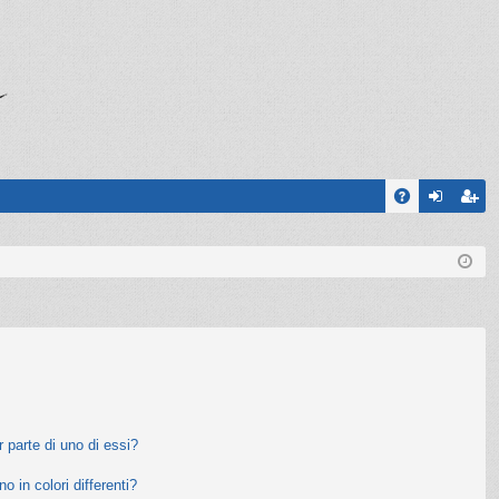
A
og
sc
Q
in
riv
iti
 parte di uno di essi?
o in colori differenti?