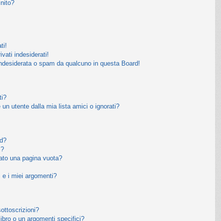
inito?
ti!
vati indesiderati!
indesiderata o spam da qualcuno in questa Board!
ti?
n utente dalla mia lista amici o ignorati?
rd?
i?
tato una pagina vuota?
 e i miei argomenti?
sottoscrizioni?
bro o un argomenti specifici?