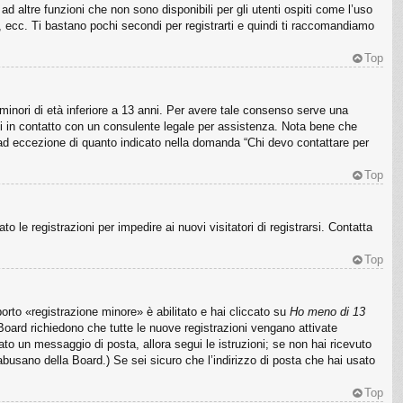
 altre funzioni che non sono disponibili per gli utenti ospiti come l’uso
i, ecc. Ti bastano pochi secondi per registrarti e quindi ti raccomandiamo
Top
minori di età inferiore a 13 anni. Per avere tale consenso serve una
titi in contatto con un consulente legale per assistenza. Nota bene che
o, ad eccezione di quanto indicato nella domanda “Chi devo contattare per
Top
o le registrazioni per impedire ai nuovi visitatori di registrarsi. Contatta
Top
rto «registrazione minore» è abilitato e hai cliccato su
Ho meno di 13
e Board richiedono che tutte le nuove registrazioni vengano attivate
viato un messaggio di posta, allora segui le istruzioni; se non hai ricevuto
 abusano della Board.) Se sei sicuro che l’indirizzo di posta che hai usato
Top