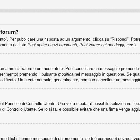
 forum?
”. Per pubblicare una risposta ad un argomento, clicca su “Rispondi”. Potrest
omento (la lista
Puoi aprire nuovi argomenti
,
Puoi votare nei sondaggi
, ecc.).
a un amministratore o un moderatore. Puoi cancellare un messaggio premendo i
nserimento) premendo il pulsante
modifica
nel messaggio in questione. Se qual
ai modificato. Un utente normale, generalmente, non può cancellare un messagg
l Pannello di Controllo Utente. Una volta creata, è possibile selezionare l’o
o di Controllo Utente. Se lo si fa, è possibile evitare che una firma venga agg
odifichi il primo messaggio di un argomento, se ti è permesso) dovresti veder