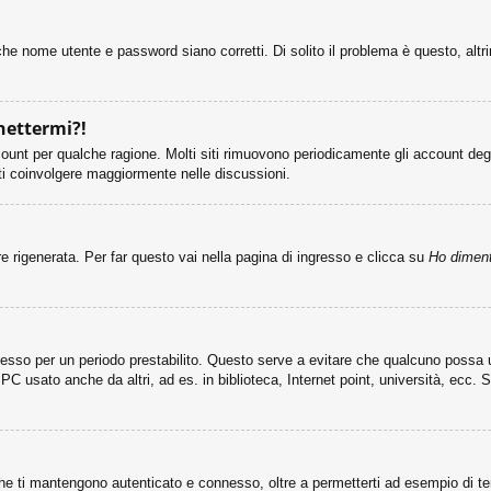
he nome utente e password siano corretti. Di solito il problema è questo, altr
nettermi?!
count per qualche ragione. Molti siti rimuovono periodicamente gli account deg
rti coinvolgere maggiormente nelle discussioni.
rigenerata. Per far questo vai nella pagina di ingresso e clicca su
Ho diment
connesso per un periodo prestabilito. Questo serve a evitare che qualcuno poss
PC usato anche da altri, ad es. in biblioteca, Internet point, università, ecc. 
he ti mantengono autenticato e connesso, oltre a permetterti ad esempio di tene