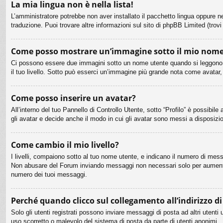
La mia lingua non è nella lista!
L’amministratore potrebbe non aver installato il pacchetto lingua oppure ne
traduzione. Puoi trovare altre informazioni sul sito di phpBB Limited (trovi
Come posso mostrare un’immagine sotto il mio nome
Ci possono essere due immagini sotto un nome utente quando si leggono i m
il tuo livello. Sotto può esserci un’immagine più grande nota come avatar,
Come posso inserire un avatar?
All’interno del tuo Pannello di Controllo Utente, sotto “Profilo” è possibi
gli avatar e decide anche il modo in cui gli avatar sono messi a disposizio
Come cambio il mio livello?
I livelli, compaiono sotto al tuo nome utente, e indicano il numero di mess
Non abusare del Forum inviando messaggi non necessari solo per aumentar
numero dei tuoi messaggi.
Perché quando clicco sul collegamento all’indirizzo d
Solo gli utenti registrati possono inviare messaggi di posta ad altri uten
uso scorretto o malevolo del sistema di posta da parte di utenti anonimi.