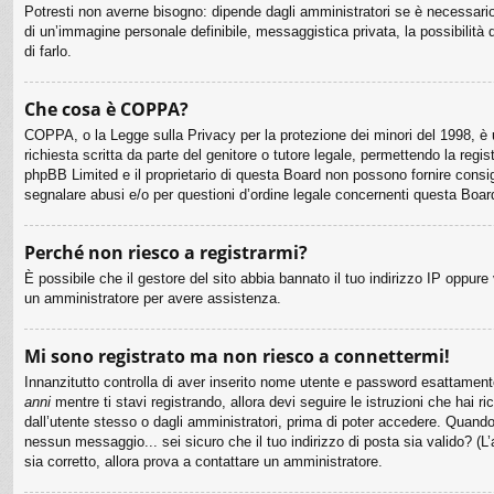
Potresti non averne bisogno: dipende dagli amministratori se è necessario 
di un’immagine personale definibile, messaggistica privata, la possibilità 
di farlo.
Che cosa è COPPA?
COPPA, o la Legge sulla Privacy per la protezione dei minori del 1998, è u
richiesta scritta da parte del genitore o tutore legale, permettendo la reg
phpBB Limited e il proprietario di questa Board non possono fornire consig
segnalare abusi e/o per questioni d’ordine legale concernenti questa Boar
Perché non riesco a registrarmi?
È possibile che il gestore del sito abbia bannato il tuo indirizzo IP oppure 
un amministratore per avere assistenza.
Mi sono registrato ma non riesco a connettermi!
Innanzitutto controlla di aver inserito nome utente e password esattamente
anni
mentre ti stavi registrando, allora devi seguire le istruzioni che hai 
dall’utente stesso o dagli amministratori, prima di poter accedere. Quando ti
nessun messaggio... sei sicuro che il tuo indirizzo di posta sia valido? (L’
sia corretto, allora prova a contattare un amministratore.