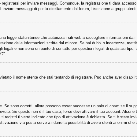
registrarsi per inviare messaggi. Comunque, la registrazione ti darà accesso ad
di inviare messaggi di posta direttamente dal forum, l’iscrizione a gruppi utent
na legge statunitense che autorizza i siti web a raccogliere informazioni da i 
istrazione delle informazioni scritte dal minore. Se hai dubbi o incertezze, met
li legali e non sono un punto di contatto per questioni legali di qualsiasi tip
d?”.
vietato il nome utente che stai tentando di registrare. Può anche aver disabilitat
. Se sono corretti, allora possono esser successe un paio di cose: se il suppo
ricevuto. Se questo non è il tuo caso, forse devi attivare il tuo account. Alcun
 registri ti verrà indicato che tipo di attivazione è richiesta. Se ti è stato in
attivazione via posta serve a ridurre la possibilità di avere utenti anonimi che