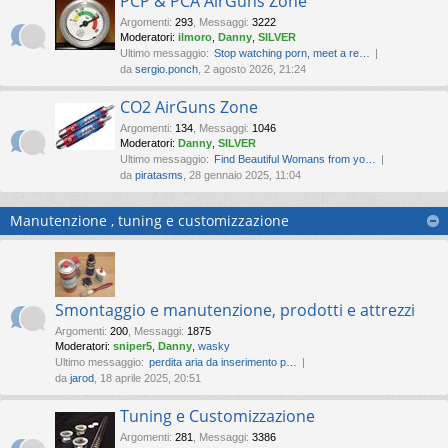
PCP & PCA AirGuns Zone
Argomenti
:
293
,
Messaggi
:
3222
Moderatori:
ilmoro
,
Danny
,
SILVER
Ultimo messaggio:
Stop watching porn, meet a re…
da
sergio.ponch
, 2 agosto 2026, 21:24
CO2 AirGuns Zone
Argomenti
:
134
,
Messaggi
:
1046
Moderatori:
Danny
,
SILVER
Ultimo messaggio:
Find Beautiful Womans from yo…
da
piratasms
, 28 gennaio 2025, 11:04
Manutenzione , tuning e customizzazione
Smontaggio e manutenzione, prodotti e attrezzi
Argomenti
:
200
,
Messaggi
:
1875
Moderatori:
sniper5
,
Danny
,
wasky
Ultimo messaggio:
perdita aria da inserimento p…
da
jarod
, 18 aprile 2025, 20:51
Tuning e Customizzazione
Argomenti
:
281
,
Messaggi
:
3386