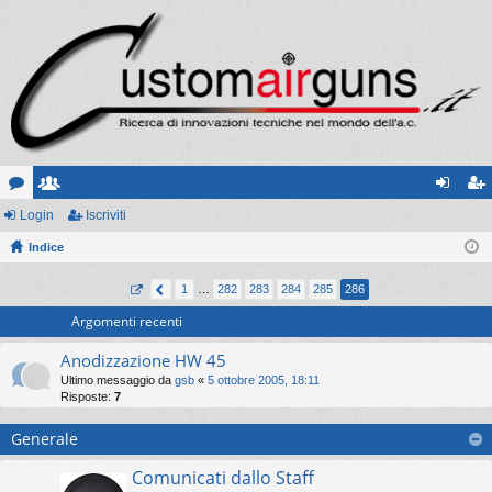
or
Login
sc
Iscriviti
og
sc
u
Indice
ritt
in
riv
m
i
iti
1
…
282
283
284
285
286
Argomenti recenti
Anodizzazione HW 45
Ultimo messaggio da
gsb
«
5 ottobre 2005, 18:11
Risposte:
7
Generale
Comunicati dallo Staff