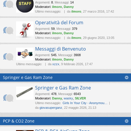
Argomenti
:
8
,
Messaggi
:
14
Moderatori:
ilmoro
,
Danny
Ultimo messaggio:
da
ilmoro
, 27 marzo 2016, 17:42
Operatività del Forum
Argomenti
:
59
,
Messaggi
:
379
Moderatori:
ilmoro
,
Danny
Ultimo messaggio:
da
ilmoro
, 29 giugno 2020, 13:05
Messaggi di Benvenuto
Argomenti
:
545
,
Messaggi
:
3908
Moderatori:
ilmoro
,
Danny
Ultimo messaggio:
da
xzzx
, 9 febbraio 2026, 17:47
Springer e Gas Ram Zone
Springer e Gas Ram Zone
Argomenti
:
478
,
Messaggi
:
6543
Moderatori:
Danny
,
wasky
,
SILVER
Ultimo messaggio:
Girls In Your City - Anonymou…
da
giovasuperganz
, 22 maggio 2026, 21:13
PCP & CO2 Zone