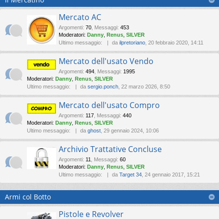
Mercato AC
Argomenti
:
70
,
Messaggi
:
453
Moderatori:
Danny
,
Renus
,
SILVER
Ultimo messaggio:
da
ilpretoriano
, 20 febbraio 2020, 14:11
Mercato dell'usato Vendo
Argomenti
:
494
,
Messaggi
:
1995
Moderatori:
Danny
,
Renus
,
SILVER
Ultimo messaggio:
da
sergio.ponch
, 22 marzo 2026, 8:50
Mercato dell'usato Compro
Argomenti
:
117
,
Messaggi
:
440
Moderatori:
Danny
,
Renus
,
SILVER
Ultimo messaggio:
da
ghost
, 29 gennaio 2024, 10:06
Archivio Trattative Concluse
Argomenti
:
11
,
Messaggi
:
60
Moderatori:
Danny
,
Renus
,
SILVER
Ultimo messaggio:
da
Target 34
, 24 gennaio 2017, 15:21
Armi col Botto
Pistole e Revolver