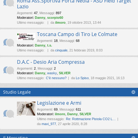
Roma Ass.Sportiva Porta Neola - ASD Field Target
Lazio
Argomenti
:
47
,
Messaggi
:
897
Moderatori:
Danny
,
scorpio60
Ultimo messaggio:
da
ilmoro
, 19 ottobre 2013, 13:44
Toscana Campo di Tiro Le Colmate
Argomenti
:
18
,
Messaggi
:
68
Moderatori:
Danny
,
t.s.
Ultimo messaggio:
da
cinquale
, 21 febbraio 2019, 8:03
D.A.C - Desio Aria Compressa
Argomenti
:
2
,
Messaggi
:
2
Moderatori:
Danny
,
wasky
,
SILVER
Ultimo messaggio:
C'è nessuno?
da
Lo Spiso
, 18 maggio 2021, 16:13
Studio Legale
Legislazione e Armi
Argomenti
:
69
,
Messaggi
:
611
Moderatori:
ilmoro
,
Danny
,
SILVER
Ultimo messaggio:
Re: Rottmazione Pistola CO2 L…
da
maxi_977
, 27 aprile 2020, 8:28
Il Mercatino