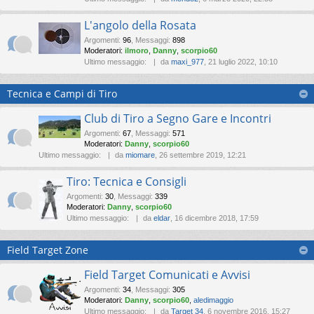
L'angolo della Rosata
Argomenti
:
96
,
Messaggi
:
898
Moderatori:
ilmoro
,
Danny
,
scorpio60
Ultimo messaggio:
da
maxi_977
, 21 luglio 2022, 10:10
Tecnica e Campi di Tiro
Club di Tiro a Segno Gare e Incontri
Argomenti
:
67
,
Messaggi
:
571
Moderatori:
Danny
,
scorpio60
Ultimo messaggio:
da
miomare
, 26 settembre 2019, 12:21
Tiro: Tecnica e Consigli
Argomenti
:
30
,
Messaggi
:
339
Moderatori:
Danny
,
scorpio60
Ultimo messaggio:
da
eldar
, 16 dicembre 2018, 17:59
Field Target Zone
Field Target Comunicati e Avvisi
Argomenti
:
34
,
Messaggi
:
305
Moderatori:
Danny
,
scorpio60
,
aledimaggio
Ultimo messaggio:
da
Target 34
, 6 novembre 2016, 15:27