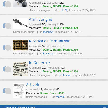
Argomenti
:
32
,
Messaggi
:
161
Moderatori:
Danny
,
SILVER
,
Franco1960
Ultimo messaggio:
da
malu71
, 4 dicembre 2022, 10:22
Armi Lunghe
Argomenti
:
56
,
Messaggi
:
359
Moderatori:
Danny
,
SILVER
,
Franco1960
Ultimo messaggio:
da
mendo2
, 28 gennaio 2020, 12:15
Ricarica delle munizioni
Argomenti
:
57
,
Messaggi
:
167
Moderatori:
Danny
,
SILVER
,
Franco1960
Ultimo messaggio:
da
Lucama
, 21 settembre 2023, 8:15
In Generale
Argomenti
:
103
,
Messaggi
:
414
Moderatori:
Danny
,
SILVER
,
Franco1960
Ultimo messaggio:
da
piratasms
, 8 agosto 2026, 17:26
Articoli
Argomenti
:
29
,
Messaggi
:
65
Moderatori:
Danny
,
Franco1960
Ultimo messaggio:
da
mendo2
, 15 gennaio 2022, 11:41
Customairguns Café