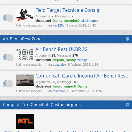
Field Target Tecnica e Consigli
Argomenti
:
7
,
Messaggi
:
50
Moderatori:
Danny
,
scorpio60
,
aledimaggio
Ultimo messaggio:
da
kar120c
, 3 marzo 2018, 13:42
Air BenchRest Zone
Air Bench Rest UKBR 22
Argomenti
:
29
,
Messaggi
:
276
Moderatori:
sniper5
,
Danny
,
wasky
Ultimo messaggio:
da
spazialex
, 8 febbraio 2023, 1:16
Comunicati Gare e Incontri Air BenchRest
Argomenti
:
25
,
Messaggi
:
207
Moderatori:
ilmoro
,
sniper5
,
Danny
Ultimo messaggio:
da
miomare
, 26 settembre 2019, 12:46
Campi di Tiro Gemellati Customairguns