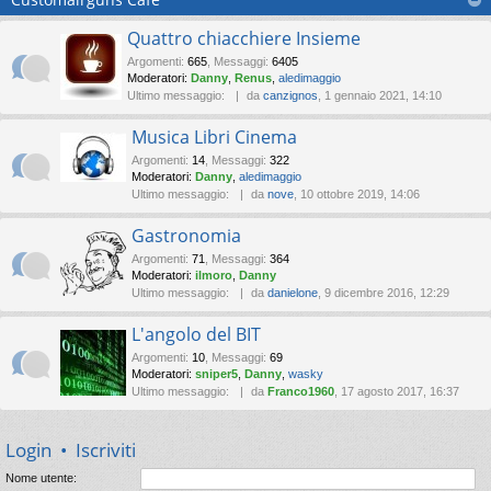
Quattro chiacchiere Insieme
Argomenti
:
665
,
Messaggi
:
6405
Moderatori:
Danny
,
Renus
,
aledimaggio
Ultimo messaggio:
da
canzignos
, 1 gennaio 2021, 14:10
Musica Libri Cinema
Argomenti
:
14
,
Messaggi
:
322
Moderatori:
Danny
,
aledimaggio
Ultimo messaggio:
da
nove
, 10 ottobre 2019, 14:06
Gastronomia
Argomenti
:
71
,
Messaggi
:
364
Moderatori:
ilmoro
,
Danny
Ultimo messaggio:
da
danielone
, 9 dicembre 2016, 12:29
L'angolo del BIT
Argomenti
:
10
,
Messaggi
:
69
Moderatori:
sniper5
,
Danny
,
wasky
Ultimo messaggio:
da
Franco1960
, 17 agosto 2017, 16:37
Login
•
Iscriviti
Nome utente: