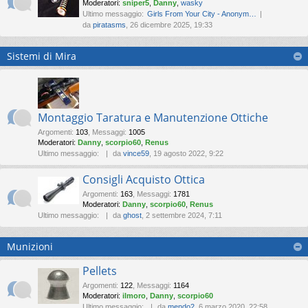
Moderatori:
sniper5
,
Danny
,
wasky
Ultimo messaggio:
Girls From Your City - Anonym…
da
piratasms
, 26 dicembre 2025, 19:33
Sistemi di Mira
Montaggio Taratura e Manutenzione Ottiche
Argomenti
:
103
,
Messaggi
:
1005
Moderatori:
Danny
,
scorpio60
,
Renus
Ultimo messaggio:
da
vince59
, 19 agosto 2022, 9:22
Consigli Acquisto Ottica
Argomenti
:
163
,
Messaggi
:
1781
Moderatori:
Danny
,
scorpio60
,
Renus
Ultimo messaggio:
da
ghost
, 2 settembre 2024, 7:11
Munizioni
Pellets
Argomenti
:
122
,
Messaggi
:
1164
Moderatori:
ilmoro
,
Danny
,
scorpio60
Ultimo messaggio:
da
mendo2
, 6 marzo 2020, 22:58