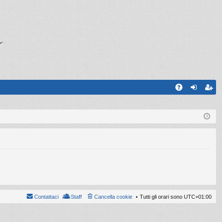
A
og
sc
Q
in
riv
iti
Contattaci
Staff
Cancella cookie
Tutti gli orari sono
UTC+01:00