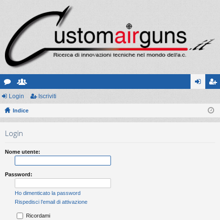
or
Login
sc
Iscriviti
og
sc
u
Indice
ritt
in
riv
m
i
iti
Login
Nome utente:
Password:
Ho dimenticato la password
Rispedisci l’email di attivazione
Ricordami