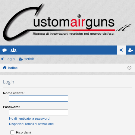
or
Login
sc
Iscriviti
og
sc
u
Indice
ritt
in
riv
m
i
iti
Login
Nome utente:
Password:
Ho dimenticato la password
Rispedisci l’email di attivazione
Ricordami