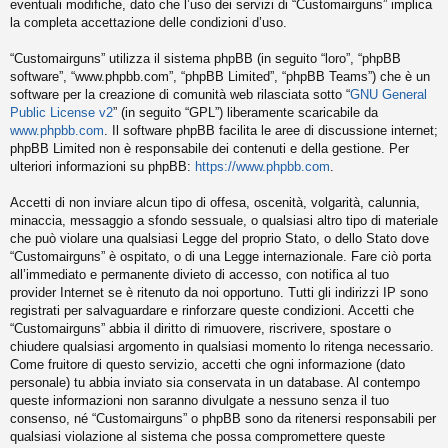
eventuali modifiche, dato che l’uso dei servizi di “Customairguns” implica
la completa accettazione delle condizioni d’uso.
“Customairguns” utilizza il sistema phpBB (in seguito “loro”, “phpBB
software”, “www.phpbb.com”, “phpBB Limited”, “phpBB Teams”) che è un
software per la creazione di comunità web rilasciata sotto “
GNU General
Public License v2
” (in seguito “GPL”) liberamente scaricabile da
www.phpbb.com
. Il software phpBB facilita le aree di discussione internet;
phpBB Limited non è responsabile dei contenuti e della gestione. Per
ulteriori informazioni su phpBB:
https://www.phpbb.com
.
Accetti di non inviare alcun tipo di offesa, oscenità, volgarità, calunnia,
minaccia, messaggio a sfondo sessuale, o qualsiasi altro tipo di materiale
che può violare una qualsiasi Legge del proprio Stato, o dello Stato dove
“Customairguns” è ospitato, o di una Legge internazionale. Fare ciò porta
all’immediato e permanente divieto di accesso, con notifica al tuo
provider Internet se è ritenuto da noi opportuno. Tutti gli indirizzi IP sono
registrati per salvaguardare e rinforzare queste condizioni. Accetti che
“Customairguns” abbia il diritto di rimuovere, riscrivere, spostare o
chiudere qualsiasi argomento in qualsiasi momento lo ritenga necessario.
Come fruitore di questo servizio, accetti che ogni informazione (dato
personale) tu abbia inviato sia conservata in un database. Al contempo
queste informazioni non saranno divulgate a nessuno senza il tuo
consenso, né “Customairguns” o phpBB sono da ritenersi responsabili per
qualsiasi violazione al sistema che possa compromettere queste