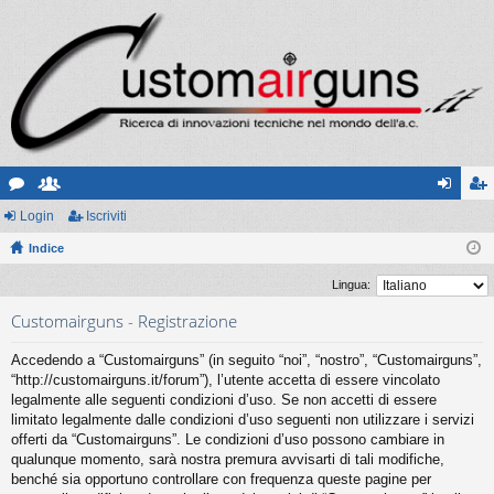
or
Login
sc
Iscriviti
og
sc
u
Indice
ritt
in
riv
m
i
iti
Lingua:
Customairguns - Registrazione
Accedendo a “Customairguns” (in seguito “noi”, “nostro”, “Customairguns”,
“http://customairguns.it/forum”), l’utente accetta di essere vincolato
legalmente alle seguenti condizioni d’uso. Se non accetti di essere
limitato legalmente dalle condizioni d’uso seguenti non utilizzare i servizi
offerti da “Customairguns”. Le condizioni d’uso possono cambiare in
qualunque momento, sarà nostra premura avvisarti di tali modifiche,
benché sia opportuno controllare con frequenza queste pagine per