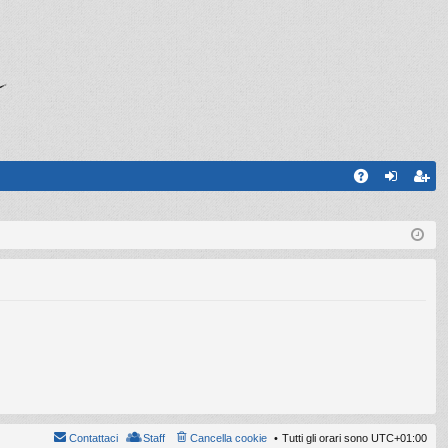
A
og
sc
Q
in
riv
iti
Contattaci
Staff
Cancella cookie
Tutti gli orari sono
UTC+01:00