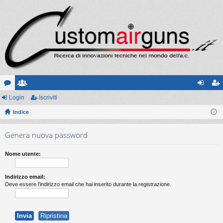
or
Login
sc
Iscriviti
og
sc
u
Indice
ritt
in
riv
m
i
iti
Genera nuova password
Nome utente:
Indirizzo email:
Deve essere l’indirizzo email che hai inserito durante la registrazione.