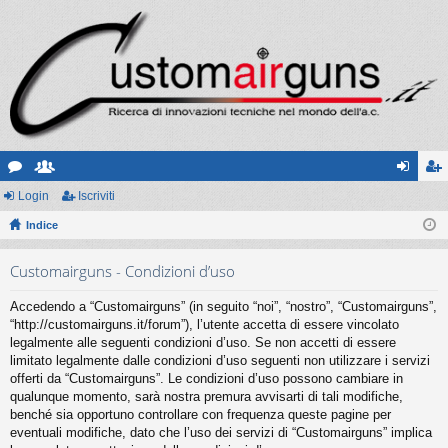
or
Login
sc
Iscriviti
og
sc
u
Indice
ritt
in
riv
m
i
iti
Customairguns - Condizioni d’uso
Accedendo a “Customairguns” (in seguito “noi”, “nostro”, “Customairguns”,
“http://customairguns.it/forum”), l’utente accetta di essere vincolato
legalmente alle seguenti condizioni d’uso. Se non accetti di essere
limitato legalmente dalle condizioni d’uso seguenti non utilizzare i servizi
offerti da “Customairguns”. Le condizioni d’uso possono cambiare in
qualunque momento, sarà nostra premura avvisarti di tali modifiche,
benché sia opportuno controllare con frequenza queste pagine per
eventuali modifiche, dato che l’uso dei servizi di “Customairguns” implica