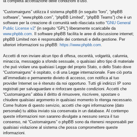
la completa accettazione delle condizioni d’uso.
“Customairguns” utilizza il sistema phpBB (in seguito “loro”, “phpBB
software”, “www.phpbb.com”, “phpBB Limited”, “phpBB Teams”) che è un
software per la creazione di comunità web rilasciata sotto “
GNU General
Public License v2
” (in seguito “GPL”) liberamente scaricabile da
www.phpbb.com
. Il software phpBB facilita le aree di discussione internet;
phpBB Limited non è responsabile dei contenuti e della gestione. Per
ulteriori informazioni su phpBB:
https://www.phpbb.com
.
Accetti di non inviare alcun tipo di offesa, oscenità, volgarità, calunnia,
minaccia, messaggio a sfondo sessuale, o qualsiasi altro tipo di materiale
che può violare una qualsiasi Legge del proprio Stato, o dello Stato dove
“Customairguns” è ospitato, o di una Legge internazionale. Fare ciò porta
all’immediato e permanente divieto di accesso, con notifica al tuo
provider Internet se è ritenuto da noi opportuno. Tutti gli indirizzi IP sono
registrati per salvaguardare e rinforzare queste condizioni. Accetti che
“Customairguns” abbia il diritto di rimuovere, riscrivere, spostare o
chiudere qualsiasi argomento in qualsiasi momento lo ritenga necessario.
Come fruitore di questo servizio, accetti che ogni informazione (dato
personale) tu abbia inviato sia conservata in un database. Al contempo
queste informazioni non saranno divulgate a nessuno senza il tuo
consenso, né “Customairguns” o phpBB sono da ritenersi responsabili per
qualsiasi violazione al sistema che possa compromettere queste
informazioni.