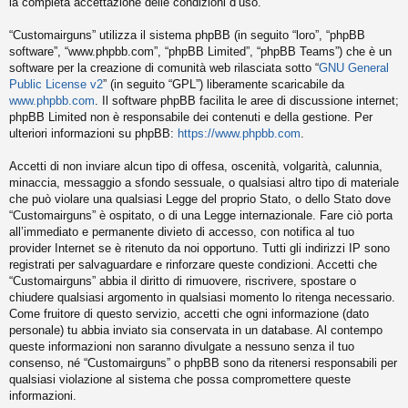
la completa accettazione delle condizioni d’uso.
“Customairguns” utilizza il sistema phpBB (in seguito “loro”, “phpBB
software”, “www.phpbb.com”, “phpBB Limited”, “phpBB Teams”) che è un
software per la creazione di comunità web rilasciata sotto “
GNU General
Public License v2
” (in seguito “GPL”) liberamente scaricabile da
www.phpbb.com
. Il software phpBB facilita le aree di discussione internet;
phpBB Limited non è responsabile dei contenuti e della gestione. Per
ulteriori informazioni su phpBB:
https://www.phpbb.com
.
Accetti di non inviare alcun tipo di offesa, oscenità, volgarità, calunnia,
minaccia, messaggio a sfondo sessuale, o qualsiasi altro tipo di materiale
che può violare una qualsiasi Legge del proprio Stato, o dello Stato dove
“Customairguns” è ospitato, o di una Legge internazionale. Fare ciò porta
all’immediato e permanente divieto di accesso, con notifica al tuo
provider Internet se è ritenuto da noi opportuno. Tutti gli indirizzi IP sono
registrati per salvaguardare e rinforzare queste condizioni. Accetti che
“Customairguns” abbia il diritto di rimuovere, riscrivere, spostare o
chiudere qualsiasi argomento in qualsiasi momento lo ritenga necessario.
Come fruitore di questo servizio, accetti che ogni informazione (dato
personale) tu abbia inviato sia conservata in un database. Al contempo
queste informazioni non saranno divulgate a nessuno senza il tuo
consenso, né “Customairguns” o phpBB sono da ritenersi responsabili per
qualsiasi violazione al sistema che possa compromettere queste
informazioni.