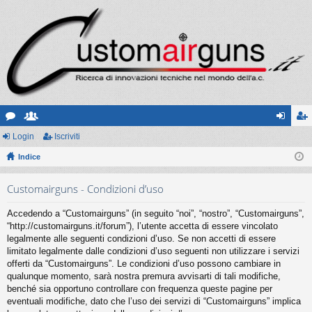
or
Login
sc
Iscriviti
og
sc
u
Indice
ritt
in
riv
m
i
iti
Customairguns - Condizioni d’uso
Accedendo a “Customairguns” (in seguito “noi”, “nostro”, “Customairguns”,
“http://customairguns.it/forum”), l’utente accetta di essere vincolato
legalmente alle seguenti condizioni d’uso. Se non accetti di essere
limitato legalmente dalle condizioni d’uso seguenti non utilizzare i servizi
offerti da “Customairguns”. Le condizioni d’uso possono cambiare in
qualunque momento, sarà nostra premura avvisarti di tali modifiche,
benché sia opportuno controllare con frequenza queste pagine per
eventuali modifiche, dato che l’uso dei servizi di “Customairguns” implica