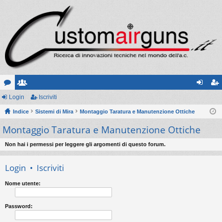
or
Login
sc
Iscriviti
og
sc
u
Indice
ritt
Sistemi di Mira
Montaggio Taratura e Manutenzione Ottiche
in
riv
Montaggio Taratura e Manutenzione Ottiche
m
i
iti
Non hai i permessi per leggere gli argomenti di questo forum.
Login
•
Iscriviti
Nome utente:
Password: