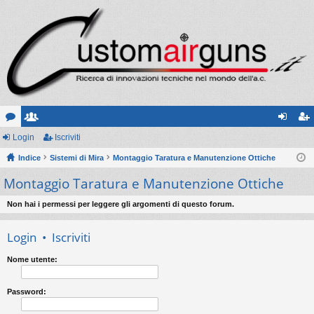
or
Login
sc
Iscriviti
og
sc
u
Indice
ritt
Sistemi di Mira
Montaggio Taratura e Manutenzione Ottiche
in
riv
Montaggio Taratura e Manutenzione Ottiche
m
i
iti
Non hai i permessi per leggere gli argomenti di questo forum.
Login
•
Iscriviti
Nome utente:
Password: