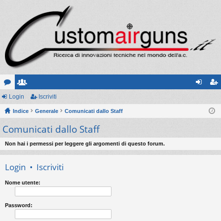
or
Login
sc
Iscriviti
og
sc
u
Indice
ritt
Generale
Comunicati dallo Staff
in
riv
Comunicati dallo Staff
m
i
iti
Non hai i permessi per leggere gli argomenti di questo forum.
Login
•
Iscriviti
Nome utente:
Password: