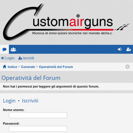
or
Login
sc
Iscriviti
og
sc
u
Indice
ritt
Generale
Operatività del Forum
in
riv
Operatività del Forum
m
i
iti
Non hai i permessi per leggere gli argomenti di questo forum.
Login
•
Iscriviti
Nome utente:
Password: