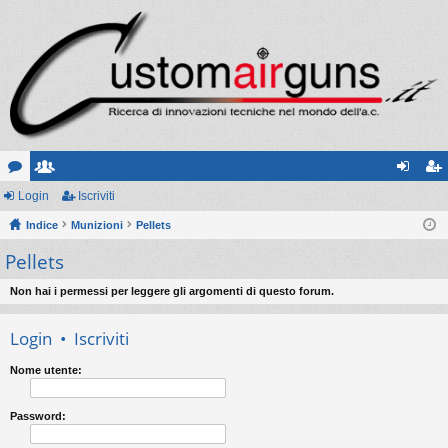
or
Login
sc
Iscriviti
og
sc
u
Indice
ritt
Munizioni
Pellets
in
riv
Pellets
m
i
iti
Non hai i permessi per leggere gli argomenti di questo forum.
Login
•
Iscriviti
Nome utente:
Password: