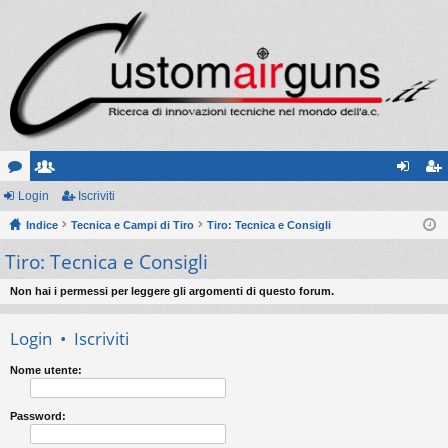
or
Login
sc
Iscriviti
og
sc
u
Indice
ritt
Tecnica e Campi di Tiro
Tiro: Tecnica e Consigli
in
riv
Tiro: Tecnica e Consigli
m
i
iti
Non hai i permessi per leggere gli argomenti di questo forum.
Login
•
Iscriviti
Nome utente:
Password: