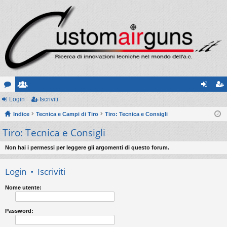
or
Login
sc
Iscriviti
og
sc
u
Indice
ritt
Tecnica e Campi di Tiro
Tiro: Tecnica e Consigli
in
riv
Tiro: Tecnica e Consigli
m
i
iti
Non hai i permessi per leggere gli argomenti di questo forum.
Login
•
Iscriviti
Nome utente:
Password: