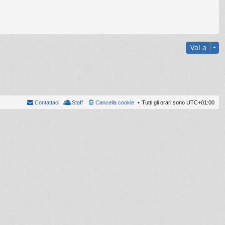
Vai a
Contattaci
Staff
Cancella cookie
Tutti gli orari sono
UTC+01:00