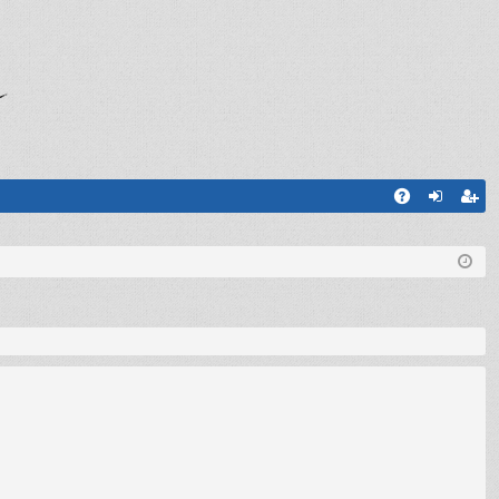
A
og
sc
Q
in
riv
iti