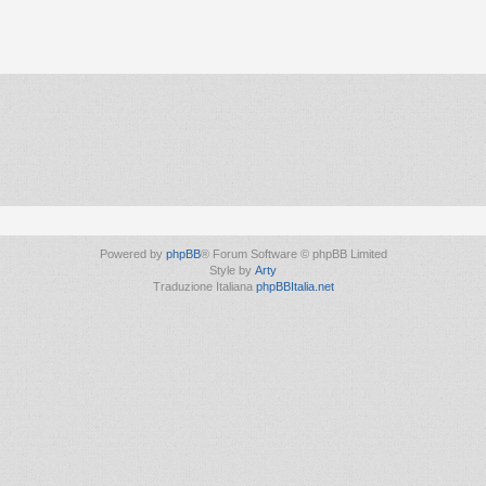
Powered by
phpBB
® Forum Software © phpBB Limited
Style by
Arty
Traduzione Italiana
phpBBItalia.net