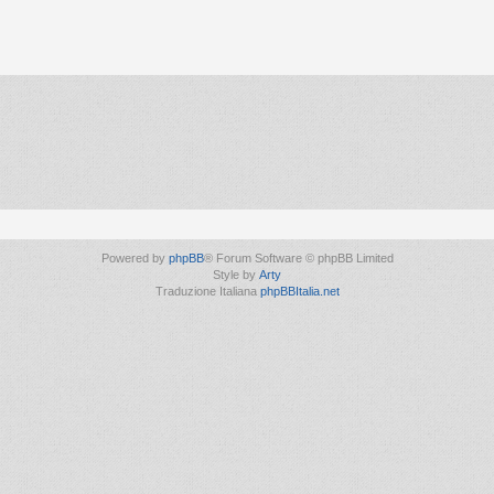
Powered by
phpBB
® Forum Software © phpBB Limited
Style by
Arty
Traduzione Italiana
phpBBItalia.net