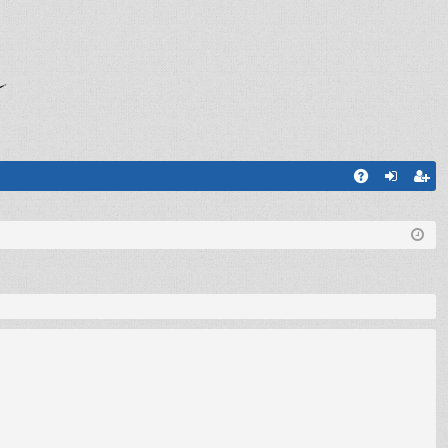
A
og
sc
Q
in
riv
iti