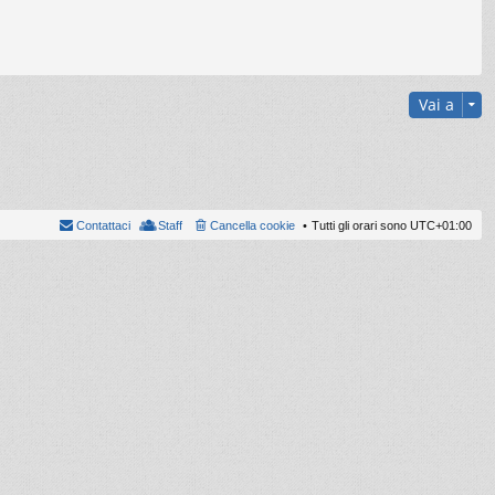
Vai a
Contattaci
Staff
Cancella cookie
Tutti gli orari sono
UTC+01:00