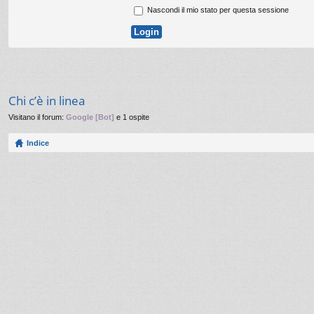
Nascondi il mio stato per questa sessione
Chi c’è in linea
Visitano il forum:
Google [Bot]
e 1 ospite
Indice