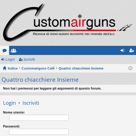
or
Login
sc
Iscriviti
og
sc
u
Indice
ritt
Customairguns Café
Quattro chiacchiere Insieme
in
riv
Quattro chiacchiere Insieme
m
i
iti
Non hai i permessi per leggere gli argomenti di questo forum.
Login
•
Iscriviti
Nome utente:
Password: