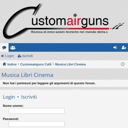
or
Login
sc
Iscriviti
og
sc
u
Indice
ritt
Customairguns Café
Musica Libri Cinema
in
riv
Musica Libri Cinema
m
i
iti
Non hai i permessi per leggere gli argomenti di questo forum.
Login
•
Iscriviti
Nome utente:
Password: