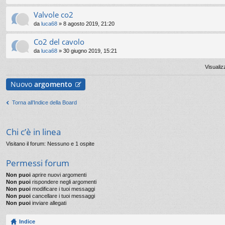
Valvole co2
da
luca68
» 8 agosto 2019, 21:20
Co2 del cavolo
da
luca68
» 30 giugno 2019, 15:21
Visualiz
Nuovo
argomento
Torna all’Indice della Board
Chi c’è in linea
Visitano il forum: Nessuno e 1 ospite
Permessi forum
Non puoi
aprire nuovi argomenti
Non puoi
rispondere negli argomenti
Non puoi
modificare i tuoi messaggi
Non puoi
cancellare i tuoi messaggi
Non puoi
inviare allegati
Indice