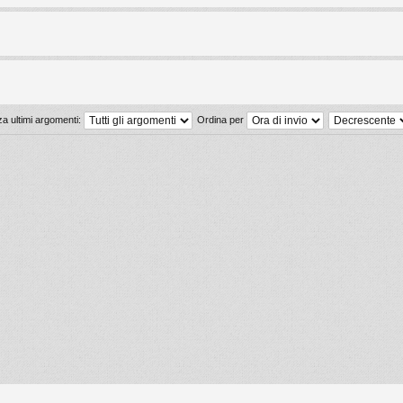
za ultimi argomenti:
Ordina per