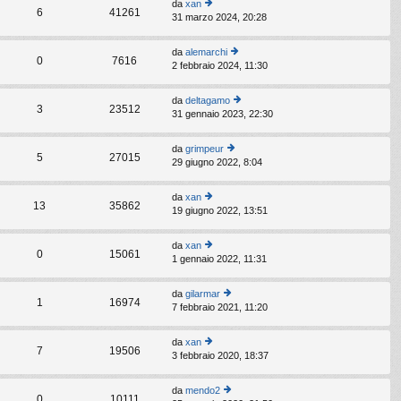
da
xan
im
6
41261
31 marzo 2024, 20:28
e
o
di
m
ult
e
da
alemarchi
im
0
7616
s
2 febbraio 2024, 11:30
e
o
s
di
m
a
ult
e
da
deltagamo
g
im
3
23512
s
31 gennaio 2023, 22:30
e
gi
o
s
di
o
m
a
ult
e
da
grimpeur
g
im
5
27015
s
29 giugno 2022, 8:04
e
gi
o
s
di
o
m
a
ult
e
da
xan
g
im
13
35862
s
19 giugno 2022, 13:51
e
gi
o
s
di
o
m
a
ult
e
da
xan
g
im
0
15061
s
1 gennaio 2022, 11:31
e
gi
o
s
di
o
m
a
ult
e
da
gilarmar
g
im
1
16974
s
7 febbraio 2021, 11:20
e
gi
o
s
di
o
m
a
ult
e
da
xan
g
im
7
19506
s
3 febbraio 2020, 18:37
e
gi
o
s
di
o
m
a
ult
e
da
mendo2
g
im
0
10111