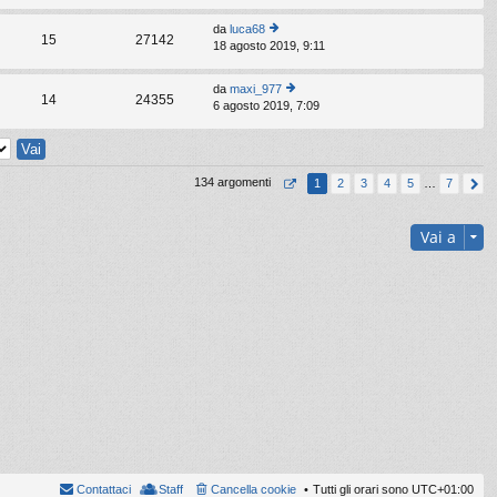
s
di
o
m
a
ult
e
da
luca68
g
im
15
27142
s
18 agosto 2019, 9:11
e
gi
o
s
di
o
m
a
ult
e
da
maxi_977
g
im
14
24355
s
6 agosto 2019, 7:09
e
gi
o
s
di
o
m
a
ult
e
g
im
s
gi
o
s
134 argomenti
1
2
3
4
5
…
7
o
m
a
e
g
s
gi
Vai a
s
o
a
g
gi
o
Contattaci
Staff
Cancella cookie
Tutti gli orari sono
UTC+01:00