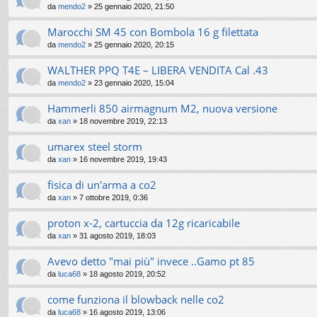
da
mendo2
» 25 gennaio 2020, 21:50
Marocchi SM 45 con Bombola 16 g filettata
da
mendo2
» 25 gennaio 2020, 20:15
WALTHER PPQ T4E – LIBERA VENDITA Cal .43
da
mendo2
» 23 gennaio 2020, 15:04
Hammerli 850 airmagnum M2, nuova versione
da
xan
» 18 novembre 2019, 22:13
umarex steel storm
da
xan
» 16 novembre 2019, 19:43
fisica di un'arma a co2
da
xan
» 7 ottobre 2019, 0:36
proton x-2, cartuccia da 12g ricaricabile
da
xan
» 31 agosto 2019, 18:03
Avevo detto "mai più" invece ..Gamo pt 85
da
luca68
» 18 agosto 2019, 20:52
come funziona il blowback nelle co2
da
luca68
» 16 agosto 2019, 13:06