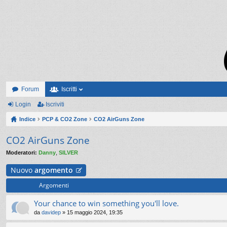
Forum
Iscritti
Login
Iscriviti
Indice
PCP & CO2 Zone
CO2 AirGuns Zone
CO2 AirGuns Zone
Moderatori:
Danny
,
SILVER
Nuovo
argomento
Argomenti
Your chance to win something you'll love.
da
davidep
» 15 maggio 2024, 19:35