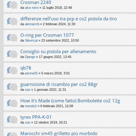
Crosman 2240
da
alce nero
» 11 luglio 2018, 22:48
differenze nell'uso tra pcp e co2 pistola da tiro
da
alemarchi
» 2 febbraio 2024, 11:30
O-ring per Crosman 1077
da
Silvercat
» 23 settembre 2022, 10:50
Consiglio su pistola per allenamento
da
Django
» 17 giugno 2022, 13:45
qb78
da
penna92
» 5 marzo 2018, 3:01
guarnizione di ricambio per co2 88gr
da
xan
» 1 gennaio 2022, 11:31
How It's Made (come fatto) Bombolette co2 12g
da
mendo2
» 6 febbraio 2021, 12:08
tyrex PPA-K-01
da
xan
» 12 ottobre 2019, 20:21
Marocchi sm45 grilletto più morbido