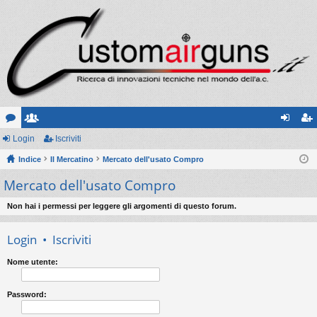
or
Login
sc
Iscriviti
og
sc
u
Indice
ritt
Il Mercatino
Mercato dell'usato Compro
in
riv
Mercato dell'usato Compro
m
i
iti
Non hai i permessi per leggere gli argomenti di questo forum.
Login
•
Iscriviti
Nome utente:
Password: