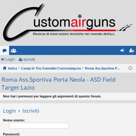
or
Login
sc
Iscriviti
og
sc
u
Indice
ritt
Campi di Tiro Gemellati Customairguns
Roma Ass.Sportiva Porta Neola - ASD Field Target Lazio
in
riv
Roma Ass.Sportiva Porta Neola - ASD Field
m
i
iti
Target Lazio
Non hai i permessi per leggere gli argomenti di questo forum.
Login
•
Iscriviti
Nome utente:
Password: