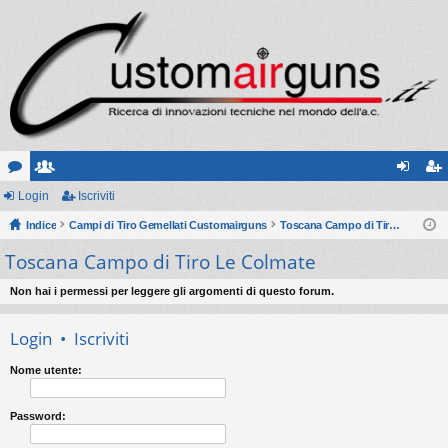
or
Login
sc
Iscriviti
og
sc
u
Indice
ritt
Campi di Tiro Gemellati Customairguns
Toscana Campo di Tiro Le Colmate
in
riv
Toscana Campo di Tiro Le Colmate
m
i
iti
Non hai i permessi per leggere gli argomenti di questo forum.
Login
•
Iscriviti
Nome utente:
Password: