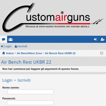
or
Login
sc
Iscriviti
og
sc
u
Indice
ritt
Air BenchRest Zone
Air Bench Rest UKBR 22
in
riv
Air Bench Rest UKBR 22
m
i
iti
Non hai i permessi per leggere gli argomenti di questo forum.
Login
•
Iscriviti
Nome utente:
Password: