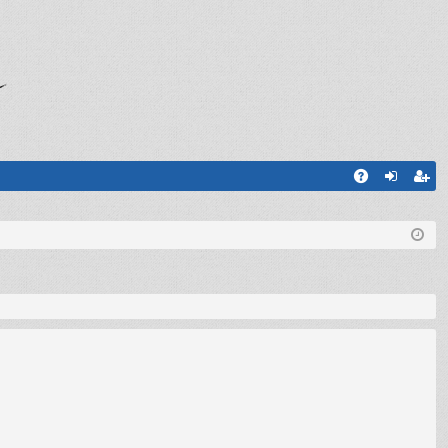
A
og
sc
Q
in
riv
iti