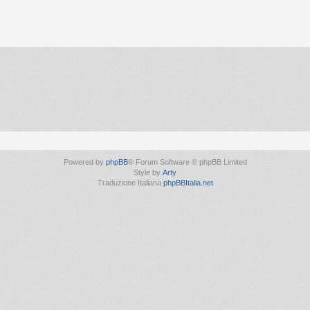
Powered by
phpBB
® Forum Software © phpBB Limited
Style by
Arty
Traduzione Italiana
phpBBItalia.net