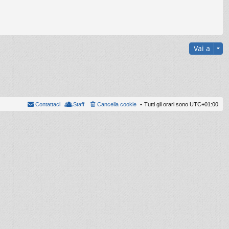
Vai a
Contattaci
Staff
Cancella cookie
Tutti gli orari sono
UTC+01:00