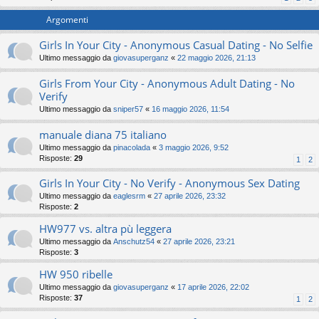
Argomenti
Girls In Your City - Anonymous Casual Dating - No Selfie
Ultimo messaggio da
giovasuperganz
«
22 maggio 2026, 21:13
Girls From Your City - Anonymous Adult Dating - No
Verify
Ultimo messaggio da
sniper57
«
16 maggio 2026, 11:54
manuale diana 75 italiano
Ultimo messaggio da
pinacolada
«
3 maggio 2026, 9:52
Risposte:
29
1
2
Girls In Your City - No Verify - Anonymous Sex Dating
Ultimo messaggio da
eaglesrm
«
27 aprile 2026, 23:32
Risposte:
2
HW977 vs. altra pù leggera
Ultimo messaggio da
Anschutz54
«
27 aprile 2026, 23:21
Risposte:
3
HW 950 ribelle
Ultimo messaggio da
giovasuperganz
«
17 aprile 2026, 22:02
Risposte:
37
1
2