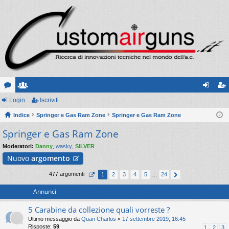
or
Login
sc
Iscriviti
og
sc
u
Indice
ritt
Springer e Gas Ram Zone
Springer e Gas Ram Zone
in
riv
Springer e Gas Ram Zone
m
i
iti
Moderatori:
Danny
,
wasky
,
SILVER
Nuovo
argomento
477 argomenti
1
2
3
4
5
…
24
Annunci
5 Carabine da collezione quali vorreste ?
Ultimo messaggio da
Quan Charlos
«
17 settembre 2019, 16:45
Risposte:
59
1
2
3