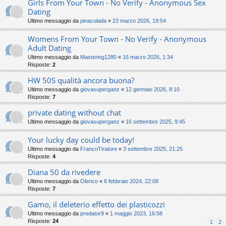
Girls From Your Town - No Verify - Anonymous Sex
Dating
Ultimo messaggio da
pinacolada
«
23 marzo 2026, 19:54
Womens From Your Town - No Verify - Anonymous
Adult Dating
Ultimo messaggio da
Mastering1280
«
16 marzo 2026, 1:34
Risposte:
2
HW 50S qualità ancora buona?
Ultimo messaggio da
giovasuperganz
«
12 gennaio 2026, 8:10
Risposte:
7
private dating without chat
Ultimo messaggio da
giovasuperganz
«
16 settembre 2025, 9:45
Your lucky day could be today!
Ultimo messaggio da
FrancoTiratore
«
3 settembre 2025, 21:25
Risposte:
4
Diana 50 da rivedere
Ultimo messaggio da
Olerico
«
6 febbraio 2024, 22:08
Risposte:
7
Gamo, il deleterio effetto dei plasticozzi
Ultimo messaggio da
predator9
«
1 maggio 2023, 16:58
Risposte:
24
1
2