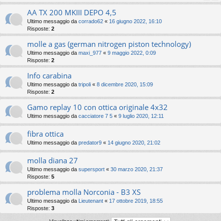
AA TX 200 MKIII DEPO 4,5
Ultimo messaggio da
corrado62
«
16 giugno 2022, 16:10
Risposte:
2
molle a gas (german nitrogen piston technology)
Ultimo messaggio da
maxi_977
«
9 maggio 2022, 0:09
Risposte:
2
Info carabina
Ultimo messaggio da
tripoli
«
8 dicembre 2020, 15:09
Risposte:
2
Gamo replay 10 con ottica originale 4x32
Ultimo messaggio da
cacciatore 7 5
«
9 luglio 2020, 12:11
fibra ottica
Ultimo messaggio da
predator9
«
14 giugno 2020, 21:02
molla diana 27
Ultimo messaggio da
supersport
«
30 marzo 2020, 21:37
Risposte:
5
problema molla Norconia - B3 XS
Ultimo messaggio da
Lieutenant
«
17 ottobre 2019, 18:55
Risposte:
3