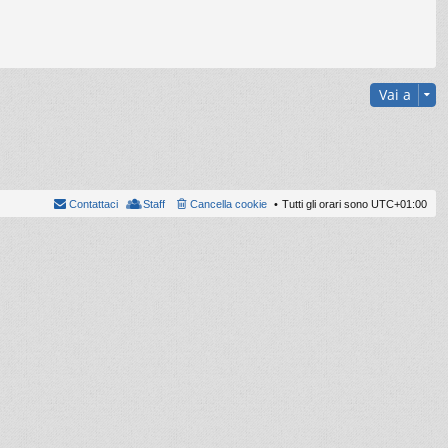
Vai a
Contattaci
Staff
Cancella cookie
Tutti gli orari sono
UTC+01:00