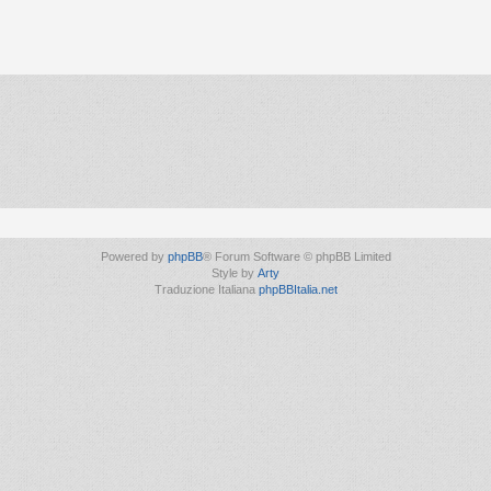
Powered by
phpBB
® Forum Software © phpBB Limited
Style by
Arty
Traduzione Italiana
phpBBItalia.net