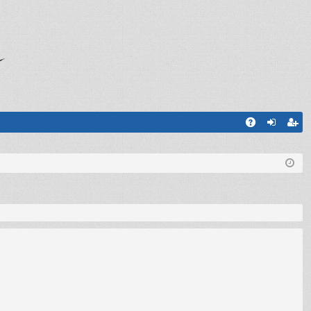
A
og
sc
Q
in
riv
iti