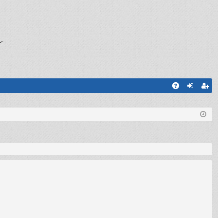
A
og
sc
Q
in
riv
iti