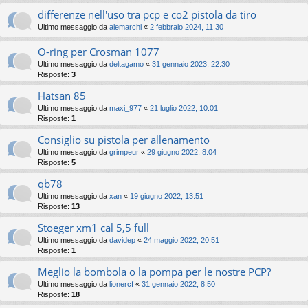
differenze nell'uso tra pcp e co2 pistola da tiro
Ultimo messaggio da
alemarchi
«
2 febbraio 2024, 11:30
O-ring per Crosman 1077
Ultimo messaggio da
deltagamo
«
31 gennaio 2023, 22:30
Risposte:
3
Hatsan 85
Ultimo messaggio da
maxi_977
«
21 luglio 2022, 10:01
Risposte:
1
Consiglio su pistola per allenamento
Ultimo messaggio da
grimpeur
«
29 giugno 2022, 8:04
Risposte:
5
qb78
Ultimo messaggio da
xan
«
19 giugno 2022, 13:51
Risposte:
13
Stoeger xm1 cal 5,5 full
Ultimo messaggio da
davidep
«
24 maggio 2022, 20:51
Risposte:
1
Meglio la bombola o la pompa per le nostre PCP?
Ultimo messaggio da
lionercf
«
31 gennaio 2022, 8:50
Risposte:
18