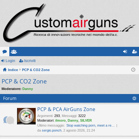
or
Login
sc
Iscriviti
og
sc
u
Indice
ritt
PCP & CO2 Zone
in
riv
PCP & CO2 Zone
m
i
iti
Moderatore:
Danny
Forum
PCP & PCA AirGuns Zone
Argomenti
:
293
,
Messaggi
:
3222
Moderatori:
ilmoro
,
Danny
,
SILVER
Ultimo messaggio:
Stop watching porn, meet a re…
da
sergio.ponch
, 2 agosto 2026, 21:24