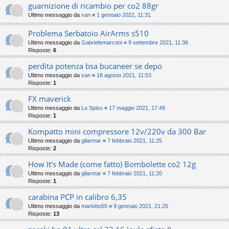
guarnizione di ricambio per co2 88gr
Ultimo messaggio da
xan
«
1 gennaio 2022, 11:31
Problema Serbatoio AirArms s510
Ultimo messaggio da
Gabrielemarconi
«
9 settembre 2021, 11:36
Risposte:
6
perdita potenza bsa bucaneer se depo
Ultimo messaggio da
xan
«
18 agosto 2021, 11:53
Risposte:
1
FX maverick
Ultimo messaggio da
Lo Spiso
«
17 maggio 2021, 17:49
Risposte:
1
Kompatto mini compressore 12v/220v da 300 Bar
Ultimo messaggio da
gilarmar
«
7 febbraio 2021, 11:25
Risposte:
2
How It's Made (come fatto) Bombolette co2 12g
Ultimo messaggio da
gilarmar
«
7 febbraio 2021, 11:20
Risposte:
1
carabina PCP in calibro 6,35
Ultimo messaggio da
mariotto55
«
9 gennaio 2021, 21:25
Risposte:
13