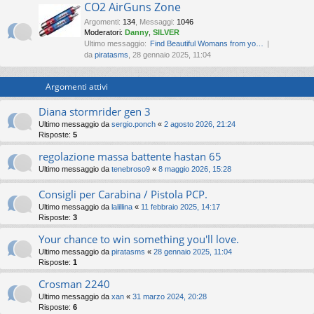
CO2 AirGuns Zone
Argomenti
:
134
,
Messaggi
:
1046
Moderatori:
Danny
,
SILVER
Ultimo messaggio:
Find Beautiful Womans from yo…
da
piratasms
, 28 gennaio 2025, 11:04
Argomenti attivi
Diana stormrider gen 3
Ultimo messaggio da
sergio.ponch
«
2 agosto 2026, 21:24
Risposte:
5
regolazione massa battente hastan 65
Ultimo messaggio da
tenebroso9
«
8 maggio 2026, 15:28
Consigli per Carabina / Pistola PCP.
Ultimo messaggio da
lalillina
«
11 febbraio 2025, 14:17
Risposte:
3
Your chance to win something you'll love.
Ultimo messaggio da
piratasms
«
28 gennaio 2025, 11:04
Risposte:
1
Crosman 2240
Ultimo messaggio da
xan
«
31 marzo 2024, 20:28
Risposte:
6