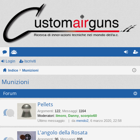
or
Login
sc
Iscriviti
og
sc
u
Indice
ritt
Munizioni
in
riv
Munizioni
m
i
iti
Forum
Pellets
Argomenti
:
122
,
Messaggi
:
1164
Moderatori:
ilmoro
,
Danny
,
scorpio60
Ultimo messaggio:
da
mendo2
, 6 marzo 2020, 22:58
L'angolo della Rosata
Argomenti
:
96
,
Messaggi
:
898