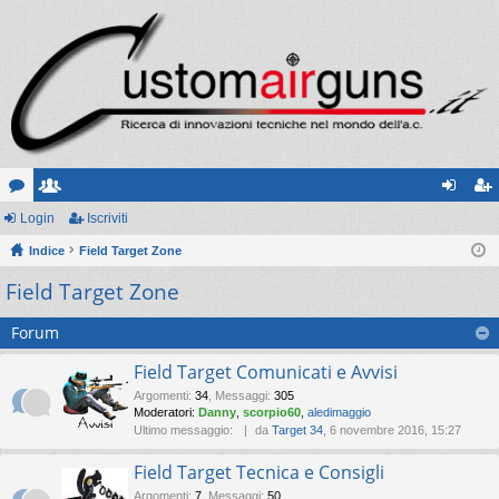
or
Login
sc
Iscriviti
og
sc
u
Indice
ritt
Field Target Zone
in
riv
Field Target Zone
m
i
iti
Forum
Field Target Comunicati e Avvisi
Argomenti
:
34
,
Messaggi
:
305
Moderatori:
Danny
,
scorpio60
,
aledimaggio
Ultimo messaggio:
da
Target 34
, 6 novembre 2016, 15:27
Field Target Tecnica e Consigli
Argomenti
:
7
,
Messaggi
:
50