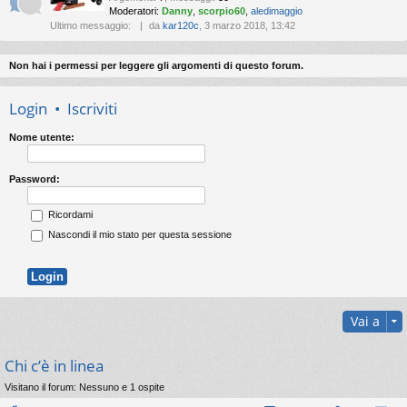
Moderatori:
Danny
,
scorpio60
,
aledimaggio
Ultimo messaggio:
da
kar120c
, 3 marzo 2018, 13:42
Non hai i permessi per leggere gli argomenti di questo forum.
Login
•
Iscriviti
Nome utente:
Password:
Ricordami
Nascondi il mio stato per questa sessione
Vai a
Chi c’è in linea
Visitano il forum: Nessuno e 1 ospite