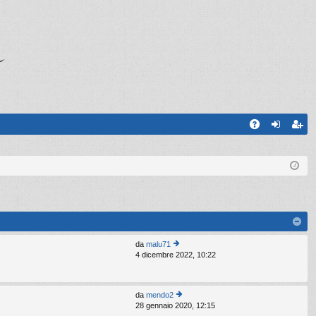
A
og
sc
Q
in
riv
iti
da
malu71
4 dicembre 2022, 10:22
e
di
ult
im
da
mendo2
o
28 gennaio 2020, 12:15
e
m