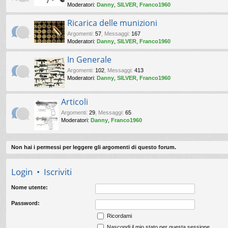
Moderatori:
Danny
,
SILVER
,
Franco1960
Ricarica delle munizioni
Argomenti
:
57
,
Messaggi
:
167
Moderatori:
Danny
,
SILVER
,
Franco1960
In Generale
Argomenti
:
102
,
Messaggi
:
413
Moderatori:
Danny
,
SILVER
,
Franco1960
Articoli
Argomenti
:
29
,
Messaggi
:
65
Moderatori:
Danny
,
Franco1960
Non hai i permessi per leggere gli argomenti di questo forum.
Login
•
Iscriviti
Nome utente:
Password:
Ricordami
Nascondi il mio stato per questa sessione