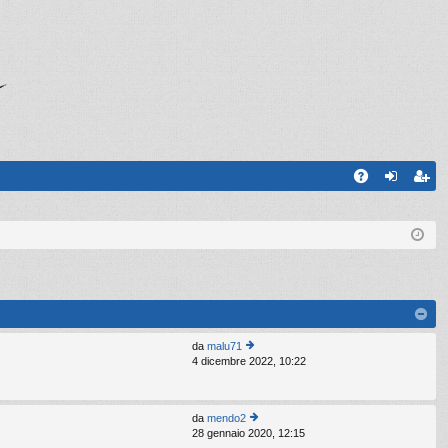
A
og
sc
Q
in
riv
iti
da
malu71
4 dicembre 2022, 10:22
e
di
ult
im
da
mendo2
o
28 gennaio 2020, 12:15
e
m