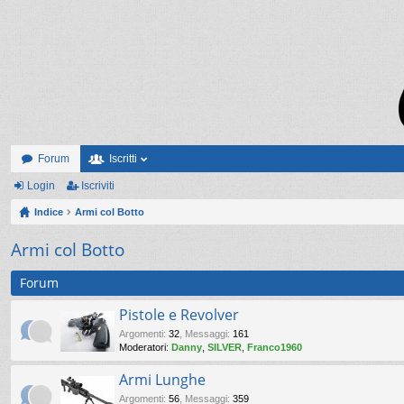
Forum
Iscritti
Login
Iscriviti
Indice
Armi col Botto
Armi col Botto
Forum
Pistole e Revolver
Argomenti
:
32
,
Messaggi
:
161
Moderatori:
Danny
,
SILVER
,
Franco1960
Armi Lunghe
Argomenti
:
56
,
Messaggi
:
359