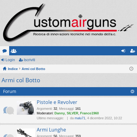
or
Login
sc
Iscriviti
og
sc
u
Indice
ritt
Armi col Botto
in
riv
Armi col Botto
m
i
iti
Forum
Pistole e Revolver
Argomenti
:
32
,
Messaggi
:
161
Moderatori:
Danny
,
SILVER
,
Franco1960
Ultimo messaggio:
da
malu71
, 4 dicembre 2022, 10:22
Armi Lunghe
Argomenti
:
56
,
Messaggi
:
359