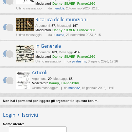
Moderatori:
Danny
,
SILVER
,
Franco1960
Ultimo messaggio:
da
mendo2
, 28 gennaio 2020, 12:15
Ricarica delle munizioni
Argomenti
:
57
,
Messaggi
:
167
Moderatori:
Danny
,
SILVER
,
Franco1960
Ultimo messaggio:
da
Lucama
, 21 settembre 2023, 8:15
In Generale
Argomenti
:
103
,
Messaggi
:
414
Moderatori:
Danny
,
SILVER
,
Franco1960
Ultimo messaggio:
da
piratasms
, 8 agosto 2026, 17:26
Articoli
Argomenti
:
29
,
Messaggi
:
65
Moderatori:
Danny
,
Franco1960
Ultimo messaggio:
da
mendo2
, 15 gennaio 2022, 11:41
Non hai i permessi per leggere gli argomenti di questo forum.
Login
•
Iscriviti
Nome utente: