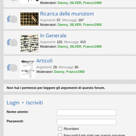
Moderatori:
Danny
,
SILVER
,
Franco1960
Ricarica delle munizioni
Argomenti
:
57
,
Messaggi
:
167
Moderatori:
Danny
,
SILVER
,
Franco1960
In Generale
Argomenti
:
102
,
Messaggi
:
413
Moderatori:
Danny
,
SILVER
,
Franco1960
Articoli
Argomenti
:
29
,
Messaggi
:
65
Moderatori:
Danny
,
Franco1960
Non hai i permessi per leggere gli argomenti di questo forum.
Login
•
Iscriviti
Nome utente:
Password:
Ricordami
Nascondi il mio stato per questa sessione