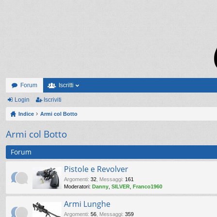
Forum
Iscritti
Login
Iscriviti
Indice
Armi col Botto
Armi col Botto
Forum
Pistole e Revolver
Argomenti
:
32
,
Messaggi
:
161
Moderatori:
Danny
,
SILVER
,
Franco1960
Armi Lunghe
Argomenti
:
56
,
Messaggi
:
359