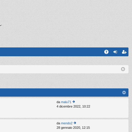
A
og
sc
Q
in
riv
iti
da
malu71
4 dicembre 2022, 10:22
e
di
ult
im
da
mendo2
o
28 gennaio 2020, 12:15
e
m