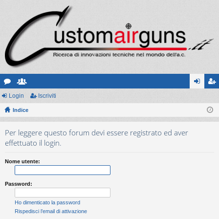
or
Login
sc
Iscriviti
og
sc
u
Indice
ritt
in
riv
m
i
iti
Per leggere questo forum devi essere registrato ed aver
effettuato il login.
Nome utente:
Password:
Ho dimenticato la password
Rispedisci l’email di attivazione