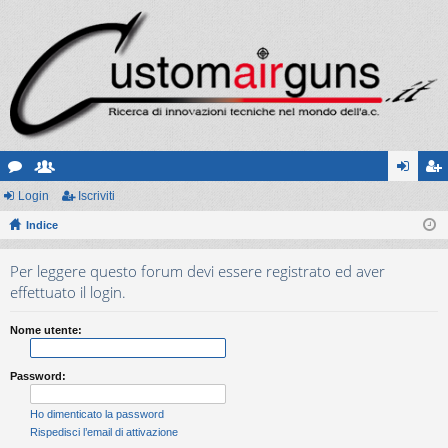
or
Login
sc
Iscriviti
og
sc
u
Indice
ritt
in
riv
m
i
iti
Per leggere questo forum devi essere registrato ed aver
effettuato il login.
Nome utente:
Password:
Ho dimenticato la password
Rispedisci l’email di attivazione