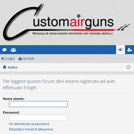
or
Login
sc
Iscriviti
og
sc
u
Indice
ritt
in
riv
m
i
iti
Per leggere questo forum devi essere registrato ed aver
effettuato il login.
Nome utente:
Password:
Ho dimenticato la password
Rispedisci l’email di attivazione