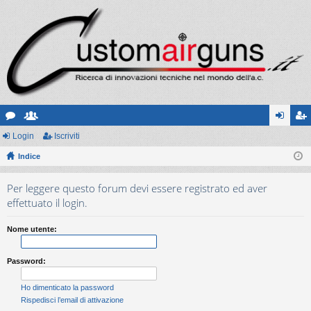
or
Login
sc
Iscriviti
og
sc
u
Indice
ritt
in
riv
m
i
iti
Per leggere questo forum devi essere registrato ed aver
effettuato il login.
Nome utente:
Password:
Ho dimenticato la password
Rispedisci l’email di attivazione