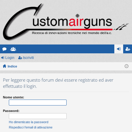
or
Login
sc
Iscriviti
og
sc
u
Indice
ritt
in
riv
m
i
iti
Per leggere questo forum devi essere registrato ed aver
effettuato il login.
Nome utente:
Password:
Ho dimenticato la password
Rispedisci l’email di attivazione