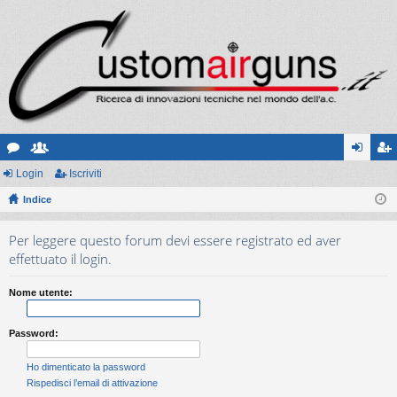
or
Login
sc
Iscriviti
og
sc
u
Indice
ritt
in
riv
m
i
iti
Per leggere questo forum devi essere registrato ed aver
effettuato il login.
Nome utente:
Password:
Ho dimenticato la password
Rispedisci l’email di attivazione