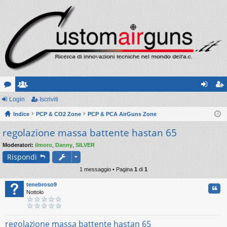
or
Login
sc
Iscriviti
og
sc
u
Indice
ritt
PCP & CO2 Zone
PCP & PCA AirGuns Zone
in
riv
regolazione massa battente hastan 65
m
i
iti
Moderatori:
ilmoro
,
Danny
,
SILVER
Rispondi
1 messaggio • Pagina
1
di
1
tenebroso9
Cita
Nottolo
regolazione massa battente hastan 65