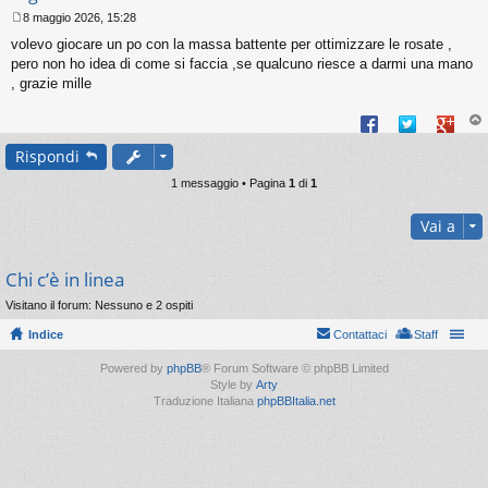
8 maggio 2026, 15:28
M
volevo giocare un po con la massa battente per ottimizzare le rosate ,
e
s
pero non ho idea di come si faccia ,se qualcuno riesce a darmi una mano
s
, grazie mille
a
g
g
op
i
Rispondi
o
1 messaggio • Pagina
1
di
1
Vai a
Chi c’è in linea
Visitano il forum: Nessuno e 2 ospiti
Indice
Contattaci
Staff
Powered by
phpBB
® Forum Software © phpBB Limited
Style by
Arty
Traduzione Italiana
phpBBItalia.net