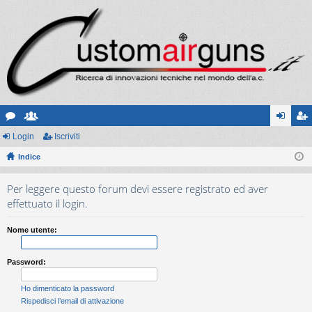
or
Login
sc
Iscriviti
og
sc
u
Indice
ritt
in
riv
m
i
iti
Per leggere questo forum devi essere registrato ed aver
effettuato il login.
Nome utente:
Password:
Ho dimenticato la password
Rispedisci l’email di attivazione