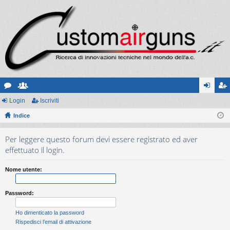
or
Login
sc
Iscriviti
og
sc
u
Indice
ritt
in
riv
m
i
iti
Per leggere questo forum devi essere registrato ed aver
effettuato il login.
Nome utente:
Password:
Ho dimenticato la password
Rispedisci l’email di attivazione