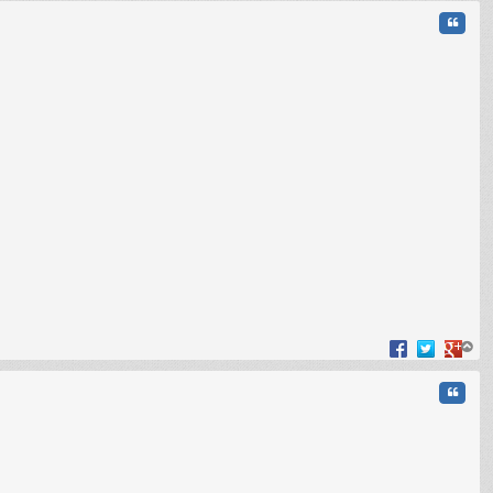
Cita
op
Cita