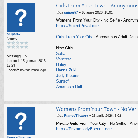
Girls From Your Town - Anonymous 
da
sniper57
»
10 aprile 2026, 18:01
M
Womens From Your City - No Selfie - Anony
e
s
https://SecretPrivat.com
s
sniper57
a
Girls From Your City
- Anonymous Adult Dating
Nottolo
g
g
New Girls
i
o
Sofia
Messaggi:
15
Vanessa
Iscritto il:
15 gennaio 2013,
Haley
17:23
Hanna Zuki
Località:
bovisio masciago
Judy Blooms
Sunsofi
Anastasia Doll
Womens From Your Town - No Verif
da
FrancoTiratore
»
26 aprile 2026, 6:02
M
Private Girls From Your City - No Selfie - A
e
s
https://PrivateLadyEscorts.com
s
FrancoTiratore
a