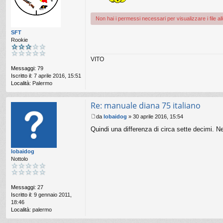
a
g
Non hai i permessi necessari per visualizzare i file a
g
i
SFT
o
Rookie
VITO
Messaggi:
79
Iscritto il:
7 aprile 2016, 15:51
Località:
Palermo
Re: manuale diana 75 italiano
da
lobaidog
»
30 aprile 2016, 15:54
M
Quindi una differenza di circa sette decimi. N
e
s
s
lobaidog
a
Nottolo
g
g
i
o
Messaggi:
27
Iscritto il:
9 gennaio 2011,
18:46
Località:
palermo