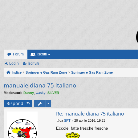
Forum
Iscritti
Login
Iscriviti
Indice
Springer e Gas Ram Zone
Springer e Gas Ram Zone
manuale diana 75 italiano
Moderatori:
Danny
,
wasky
,
SILVER
Rispondi
Re: manuale diana 75 italiano
da
SFT
»
29 aprile 2016, 19:23
M
Eccole, fatte fresche fresche
e
s
s