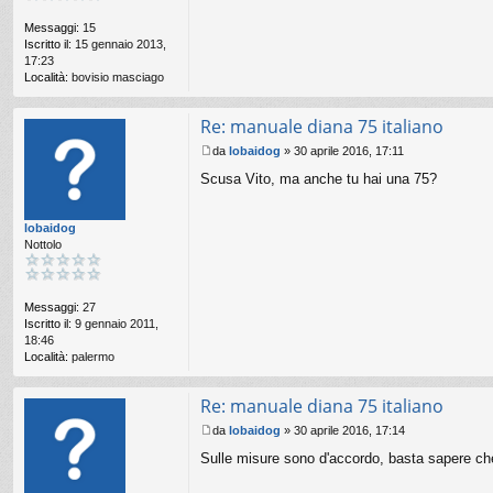
o
Messaggi:
15
Iscritto il:
15 gennaio 2013,
17:23
Località:
bovisio masciago
Re: manuale diana 75 italiano
da
lobaidog
»
30 aprile 2016, 17:11
M
Scusa Vito, ma anche tu hai una 75?
e
s
s
lobaidog
a
Nottolo
g
g
i
o
Messaggi:
27
Iscritto il:
9 gennaio 2011,
18:46
Località:
palermo
Re: manuale diana 75 italiano
da
lobaidog
»
30 aprile 2016, 17:14
M
Sulle misure sono d'accordo, basta sapere ch
e
s
s