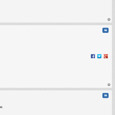
op
Cita
op
Cita
ne.