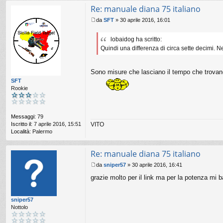
Re: manuale diana 75 italiano
da
SFT
»
30 aprile 2016, 16:01
M
e
lobaidog ha scritto:
s
Quindi una differenza di circa sette decimi. 
s
a
g
g
Sono misure che lasciano il tempo che trovan
i
SFT
o
Rookie
Messaggi:
79
VITO
Iscritto il:
7 aprile 2016, 15:51
Località:
Palermo
Re: manuale diana 75 italiano
da
sniper57
»
30 aprile 2016, 16:41
M
grazie molto per il link ma per la potenza mi ba
e
s
s
sniper57
a
Nottolo
g
g
i