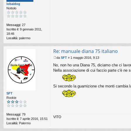
lobaidog
a
Nottolo
g
g
i
o
Messaggi:
27
Iscritto il:
9 gennaio 2011,
18:46
Località:
palermo
Re: manuale diana 75 italiano
da
SFT
»
1 maggio 2016, 9:13
M
No, non ho una Diana 75, diciamo che ci lavo
e
s
Nella associazione di cui faccio parte c'è ne s
s
a
g
Si secondo la guarnizione che monti cambia la 
g
i
SFT
o
Rookie
Messaggi:
79
VITO
Iscritto il:
7 aprile 2016, 15:51
Località:
Palermo