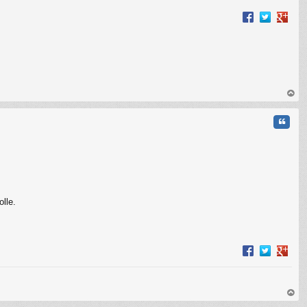
op
Cita
olle.
op