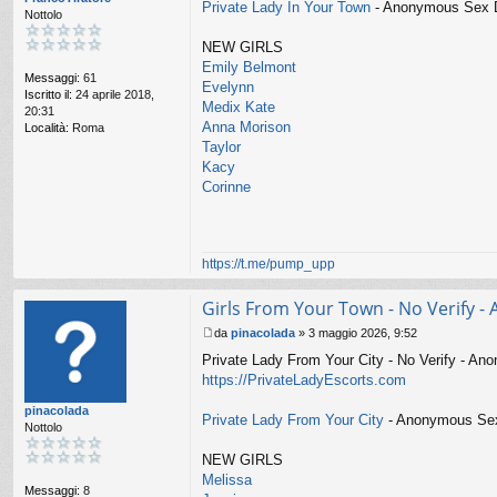
Private Lady In Your Town
- Anonymous Sex Da
Nottolo
g
g
NEW GIRLS
i
o
Emily Belmont
Messaggi:
61
Evelynn
Iscritto il:
24 aprile 2018,
Medix Kate
20:31
Anna Morison
Località:
Roma
Taylor
Kacy
Corinne
https://t.me/pump_upp
Girls From Your Town - No Verify 
da
pinacolada
»
3 maggio 2026, 9:52
M
Private Lady From Your City - No Verify - A
e
s
https://PrivateLadyEscorts.com
s
pinacolada
a
Private Lady From Your City
- Anonymous Sex 
Nottolo
g
g
NEW GIRLS
i
o
Melissa
Messaggi:
8