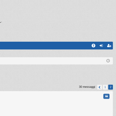
A
og
sc
Q
in
riv
iti
30 messaggi
1
2
Cita