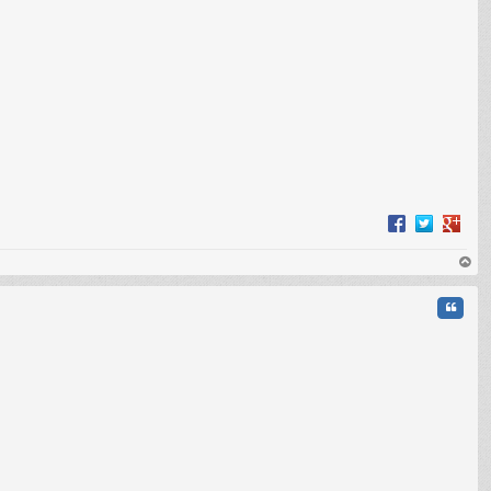
op
Cita