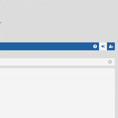
A
og
sc
Q
in
riv
iti