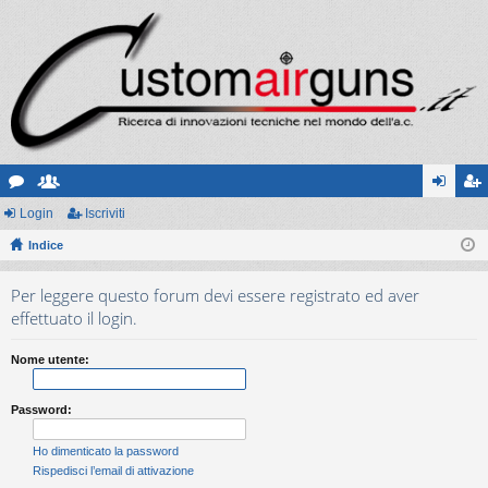
or
Login
sc
Iscriviti
og
sc
u
Indice
ritt
in
riv
m
i
iti
Per leggere questo forum devi essere registrato ed aver
effettuato il login.
Nome utente:
Password:
Ho dimenticato la password
Rispedisci l’email di attivazione